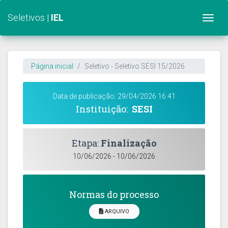
Seletivos |
IEL
Togg
Página inicial
Seletivo - Seletivo SESI 15/2026
Data de publicação: 29/04/2026 16:41
Instituição:
SESI
Etapa:
Finalização
10/06/2026 - 10/06/2026
Normas do processo
ARQUIVO